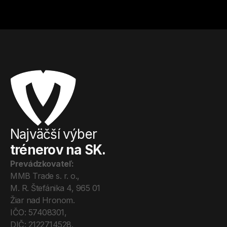
Najväčší výber
trénerov na SK.
Prevádzkovateľ:
MMB Trade s. r. o., 
M. R. Štefánika 4, 965 01 
Žiar nad Hronom. 
IČO: 57408301, 
DIČ: 2122714528.