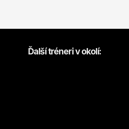
Ďalší tréneri v okolí:
Erik
Galanta
Kulturistika a fitness
Od
15
€ / hod.