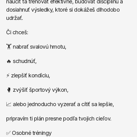
naučiť ťa trénovať efektívne, budovať disciplínu a 
dosiahnuť výsledky, ktoré si dokážeš dlhodobo 
udržať.
Či chceš:
🏋️ nabrať svalovú hmotu,
🔥 schudnúť,
⚡ zlepšiť kondíciu,
🥊 zvýšiť športový výkon,
📈 alebo jednoducho vyzerať a cítiť sa lepšie,
pripravím ti plán presne podľa tvojich cieľov.
✅ Osobné tréningy