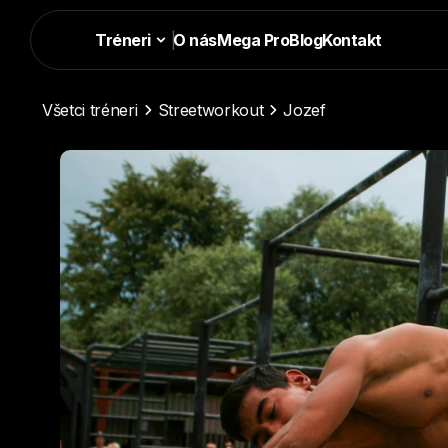
Tréneri
|
O nás
Mega Pro
Blog
Kontakt
Všetci tréneri
Streetworkout
Jozef