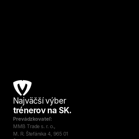
Najväčší výber
Úv
trénerov na SK.
Tré
Me
Prevádzkovateľ:
O 
MMB Trade s. r. o., 
Kon
M. R. Štefánika 4, 965 01 
Blo