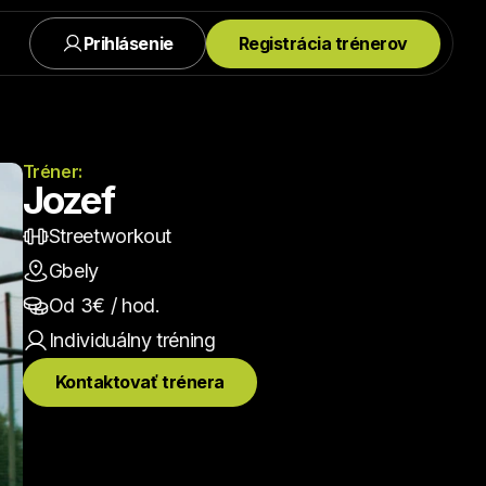
Prihlásenie
Registrácia trénerov
Tréner:
Jozef
Streetworkout
Gbely
Od 
3
€ / hod.
Individuálny
 tréning
Kontaktovať trénera