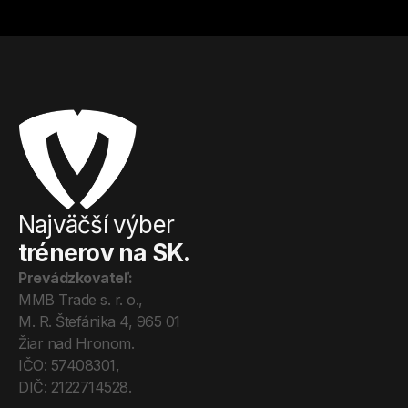
Najväčší výber
trénerov na SK.
Prevádzkovateľ:
MMB Trade s. r. o., 
M. R. Štefánika 4, 965 01 
Žiar nad Hronom. 
IČO: 57408301, 
DIČ: 2122714528.