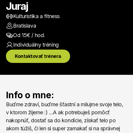
Juraj
Kulturistika a fitness
Bratislava
Od 
15
€ / hod.
Individuálny
 tréning
Kontaktovať trénera
Info o mne:
Buďme zdraví, buďme šťastní a milujme svoje telo, 
v ktorom žijeme :) ...A ak potrebuješ pomôcť 
nakopnúť, dostať sa do kondície, získať telo po 
akom túžiš, či len si super zamakať si na správnej 