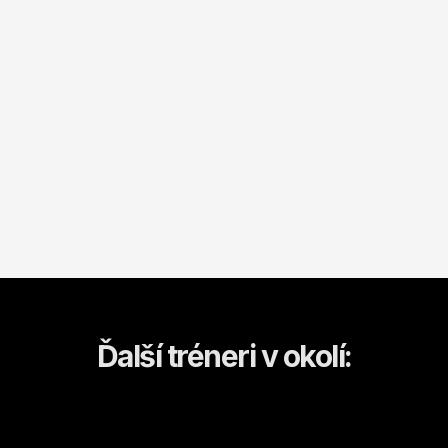
Ďalší tréneri v okolí: