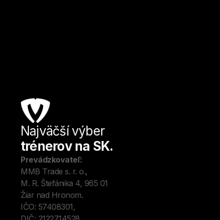
Košice
Kulturistika a fitness
Od
18
€ / hod.
Najväčší výber
Úv
trénerov na SK.
Tré
Me
Prevádzkovateľ:
O 
MMB Trade s. r. o., 
Kon
M. R. Štefánika 4, 965 01 
Blo
Žiar nad Hronom. 
IČO: 57408301, 
DIČ: 2122714528.