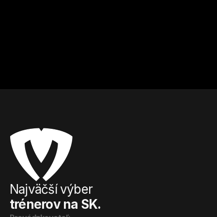
Tomáš
Ing.Richard
Košice
Košice
Kulturistika a fitness
Kulturistika a fitness
Od
15
€ / hod.
Od
20
€ / hod.
Najväčší výber
trénerov na SK.