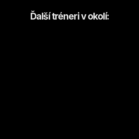
Ďalší tréneri v okolí:
Dominika
Anastasia
Košice
Košice
Kulturistika a fitness
Športový tanec/tanec
Od
18
€ / hod.
Od
10
€ / hod.