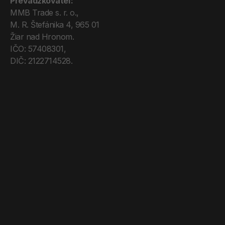
Prevádzkovateľ:
MMB Trade s. r. o., 
M. R. Štefánika 4, 965 01 
Žiar nad Hronom. 
IČO: 57408301, 
DIČ: 2122714528.
Úvod
Tréneri
Mega Pro
O nás
Kontakt
Blog
Obchodné podmienky
Zásady ochrany os. údajov