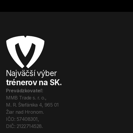
Najväčší výber
trénerov na SK.
Prevádzkovateľ:
MMB Trade s. r. o., 
M. R. Štefánika 4, 965 01 
Žiar nad Hronom. 
IČO: 57408301, 
DIČ: 2122714528.