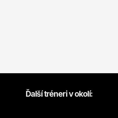
Ďalší tréneri v okolí: