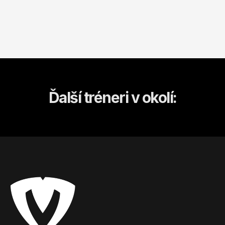
Ďalší tréneri v okolí: