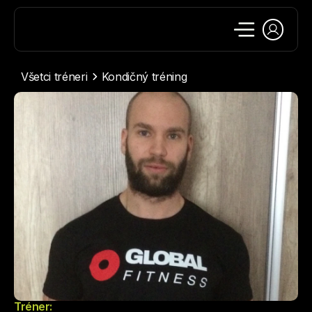
Všetci tréneri
Kondičný tréning
Tréner: