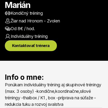
Marián
Kondičný tréning
Žiar nad Hronom - Zvolen
Od 
8
€ / hod.
Individuálny
 tréning
Kontaktovať trénera
Info o mne:
Ponúkam individuálny tréning aj skupinové tréningy 
(max. 3 osoby) -kondične,koordinačne,silové 
tréningy -thaibox / K1 , box -príprava na súťaže -
redukcia tuku a rozvoj svalstva