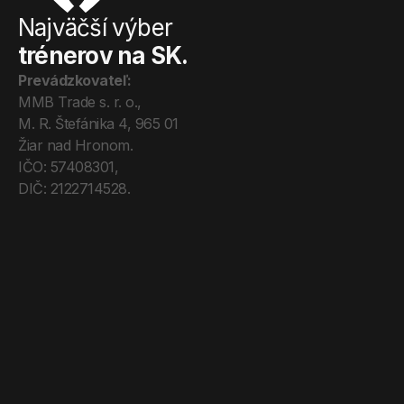
Najväčší výber
trénerov na SK.
Prevádzkovateľ:
MMB Trade s. r. o., 
M. R. Štefánika 4, 965 01 
Žiar nad Hronom. 
IČO: 57408301, 
DIČ: 2122714528.
Úvod
Tréneri
Mega Pro
O nás
Kontakt
Blog