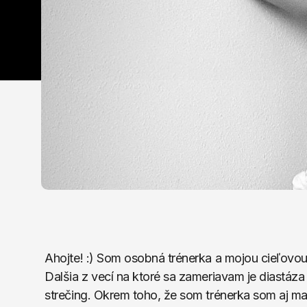
Ahojte! :) Som osobná trénerka a mojou cieľovou
Dalšia z vecí na ktoré sa zameriavam je diastáz
strečing. Okrem toho, že som trénerka som aj masé