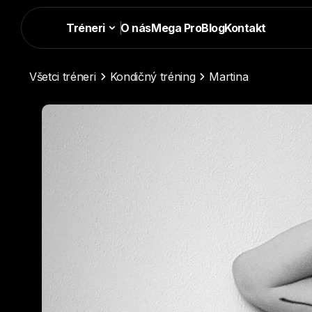
Tréneri
|
O nás
Mega Pro
Blog
Kontakt
Všetci tréneri
Kondičný tréning
Martina