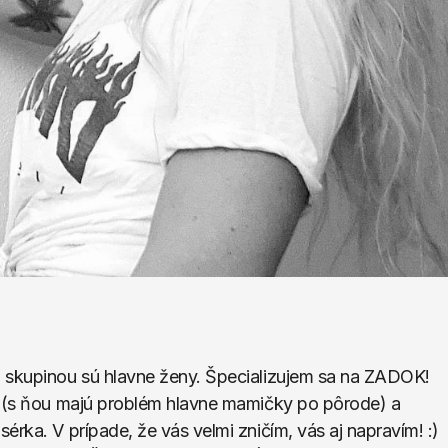
 skupinou sú hlavne ženy. Špecializujem sa na ZADOK! 
a (s ňou majú problém hlavne mamičky po pôrode) a 
rka. V prípade, že vás velmi zničím, vás aj napravím! :) 