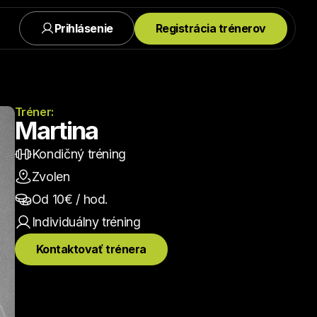
Prihlásenie
Registrácia trénerov
Tréner:
Martina
Kondičný tréning
Zvolen
Od 
10
€ / hod.
Individuálny
 tréning
Kontaktovať trénera