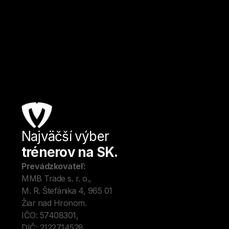
Zvolen
Kulturistika a fitness
Od
20
€ / hod.
Najväčší výber
Úv
trénerov na SK.
Tré
Me
Prevádzkovateľ:
O 
MMB Trade s. r. o., 
Kon
M. R. Štefánika 4, 965 01 
Blo
Žiar nad Hronom. 
IČO: 57408301, 
DIČ: 2122714528.