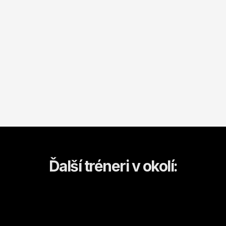
Ďalší tréneri v okolí: