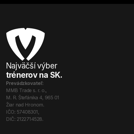
Najväčší výber
trénerov na SK.
Prevádzkovateľ:
MMB Trade s. r. o., 
M. R. Štefánika 4, 965 01 
Žiar nad Hronom. 
IČO: 57408301, 
DIČ: 2122714528.