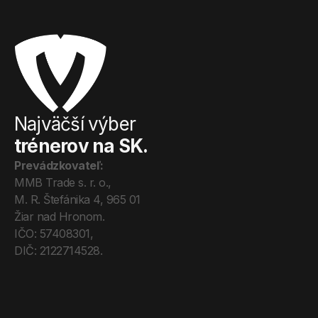
Najväčší výber
trénerov na SK.
Prevádzkovateľ:
MMB Trade s. r. o., 
M. R. Štefánika 4, 965 01 
Žiar nad Hronom. 
IČO: 57408301, 
DIČ: 2122714528.
Úvod