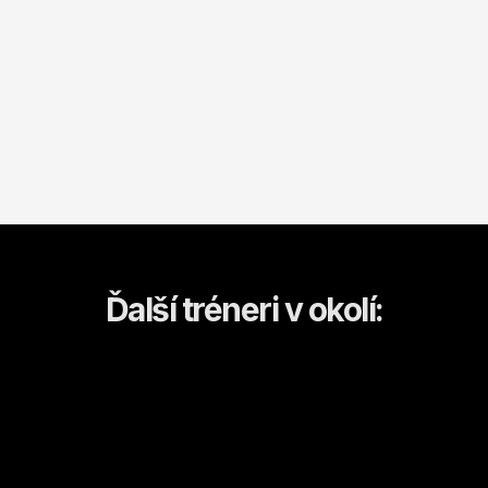
Ďalší tréneri v okolí: