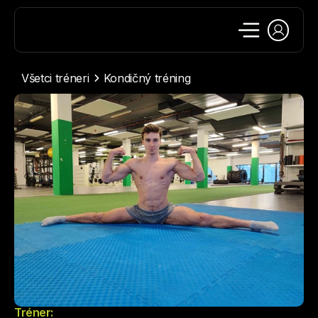
Všetci tréneri
Kondičný tréning
Tréner: