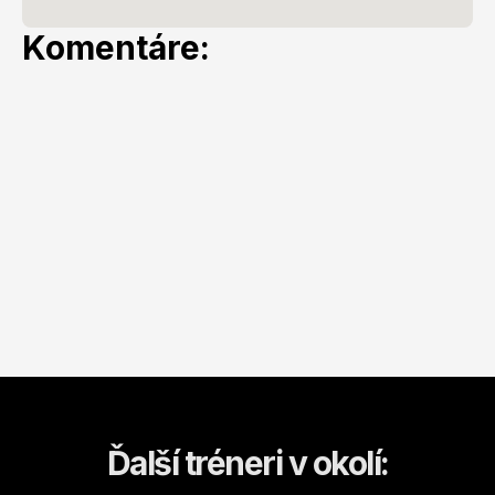
Komentáre:
Ďalší tréneri v okolí: