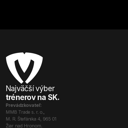
Kulturistika a fitness
Streetworkout
Od
20
€ / hod.
Od
20
€ / hod.
Najväčší výber
trénerov na SK.
Prevádzkovateľ:
MMB Trade s. r. o., 
M. R. Štefánika 4, 965 01 
Žiar nad Hronom. 