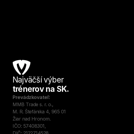
Trenčín
Kondičný tréning
Od
20
€ / hod.
Najväčší výber
Úv
trénerov na SK.
Tré
Me
Prevádzkovateľ:
O 
MMB Trade s. r. o., 
Kon
M. R. Štefánika 4, 965 01 
Blo
Žiar nad Hronom. 
IČO: 57408301, 
DIČ: 2122714528.