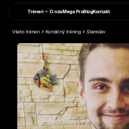
Tréneri
|
O nás
Mega Pro
Blog
Kontakt
Všetci tréneri
Kondičný tréning
Stanislav