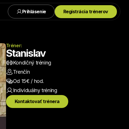
Prihlásenie
Registrácia trénerov
Tréner:
Stanislav
Kondičný tréning
Trenčín
Od 
15
€ / hod.
Individuálny
 tréning
Kontaktovať trénera