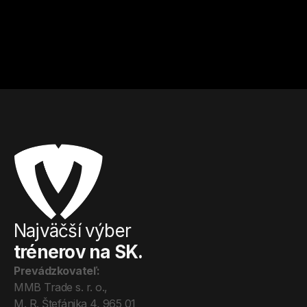
Martin
Simona
Trenčín
Trenčín
Kulturistika a fitness
Kondičný tréning
Od
20
€ / hod.
Od
20
€ / hod.
Najväčší výber
trénerov na SK.
Prevádzkovateľ:
MMB Trade s. r. o., 
M. R. Štefánika 4, 965 01 