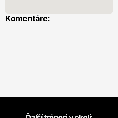
Komentáre:
Ďalší tréneri v okolí: