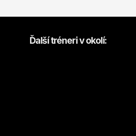
Ďalší tréneri v okolí:
Ján
Vlasta
Zvolen
Zvolen
Kulturistika a fitness
Kondičný tréning
Od
20
€ / hod.
Od
15
€ / hod.