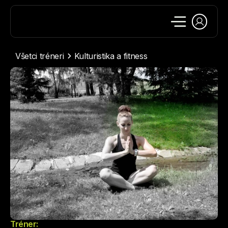
Všetci tréneri
Kulturistika a fitness
Tréner: