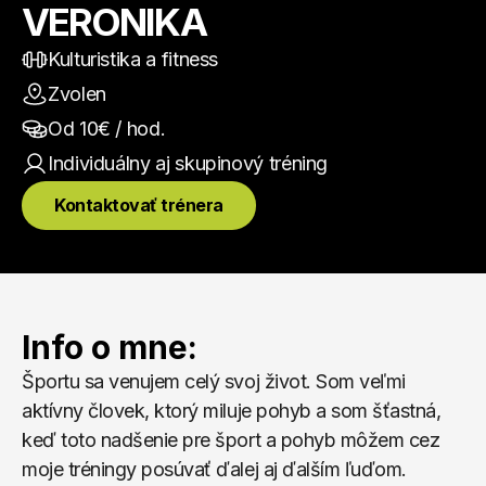
VERONIKA
Kulturistika a fitness
Zvolen
Od 
10
€ / hod.
Individuálny aj skupinový
 tréning
Kontaktovať trénera
Info o mne:
Športu sa venujem celý svoj život. Som veľmi 
aktívny človek, ktorý miluje pohyb a som šťastná, 
keď toto nadšenie pre šport a pohyb môžem cez 
moje tréningy posúvať ďalej aj ďalším ľuďom. 