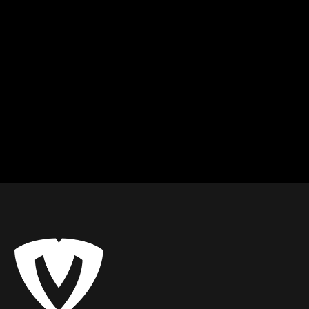
Marián
David
Žiar nad Hronom - Zvolen
Zvolen
Kondičný tréning
Kondičný tréning
Od
8
€ / hod.
Od
12
€ / hod.