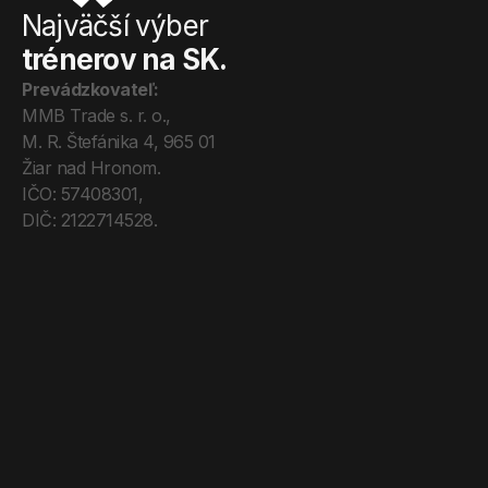
Najväčší výber
trénerov na SK.
Prevádzkovateľ:
MMB Trade s. r. o., 
M. R. Štefánika 4, 965 01 
Žiar nad Hronom. 
IČO: 57408301, 
DIČ: 2122714528.
Úvod
Tréneri
Mega Pro
O nás
Kontakt
Blog
Obchodné podmienky