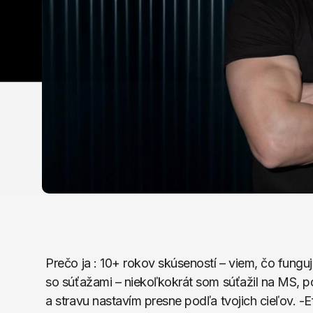
Prečo ja : 10+ rokov skúseností – viem, čo fung
so súťažami – niekoľkokrát som súťažil na MS, posu
a stravu nastavím presne podľa tvojich cieľov. -