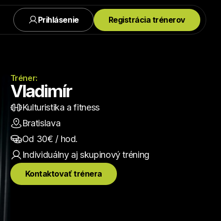
Prihlásenie
Registrácia trénerov
Tréner:
Vladimír
Kulturistika a fitness
Bratislava
Od 
30
€ / hod.
Individuálny aj skupinový
 tréning
Kontaktovať trénera