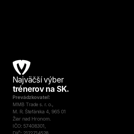
Bratislava
Kulturistika a fitness
Od
27
€ / hod.
Najväčší výber
Úv
trénerov na SK.
Tré
Me
Prevádzkovateľ:
O 
MMB Trade s. r. o., 
Kon
M. R. Štefánika 4, 965 01 
Blo
Žiar nad Hronom. 
IČO: 57408301, 
DIČ: 2122714528.