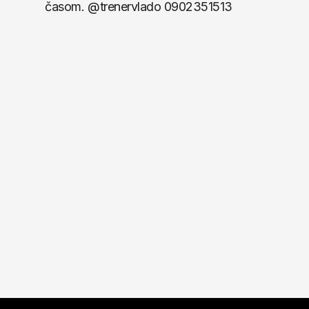
časom. @trenervlado 0902351513