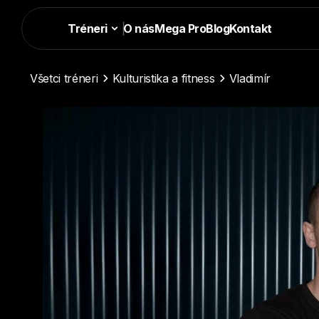
Tréneri
|
O nás
Mega Pro
Blog
Kontakt
Všetci tréneri
Kulturistika a fitness
Vladimír