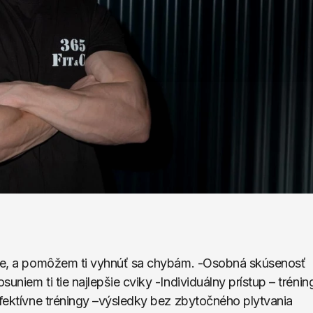
uje, a pomôžem ti vyhnúť sa chybám. -Osobná skúsenosť 
niem ti tie najlepšie cviky -Individuálny prístup – tréning
Efektívne tréningy –výsledky bez zbytočného plytvania 