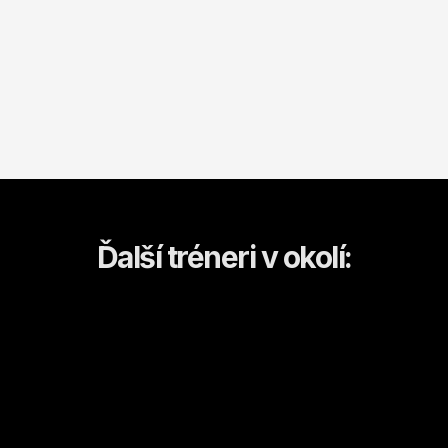
Ďalší tréneri v okolí: