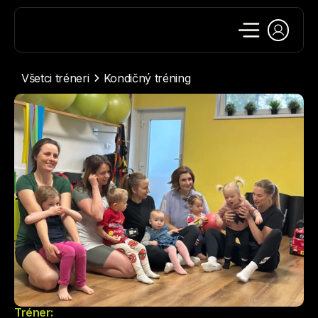
Všetci tréneri
Kondičný tréning
Tréner: