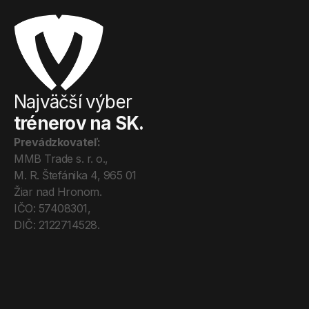
Najväčší výber
trénerov na SK.
Prevádzkovateľ:
MMB Trade s. r. o., 
M. R. Štefánika 4, 965 01 
Žiar nad Hronom. 
IČO: 57408301, 
DIČ: 2122714528.
Úvod
Tréneri