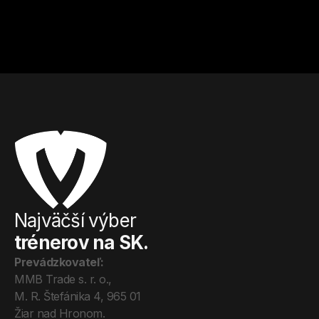
Kulturistika a fitness
Kulturistika a fitness
Od
15
€ / hod.
Od
20
€ / hod.
Najväčší výber
trénerov na SK.
Prevádzkovateľ:
MMB Trade s. r. o., 
M. R. Štefánika 4, 965 01 
Žiar nad Hronom. 