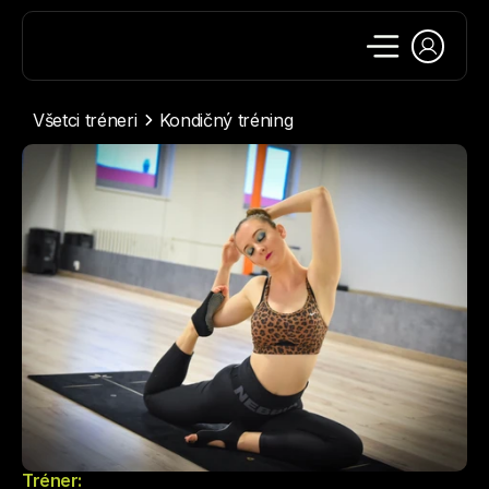
Všetci tréneri
Kondičný tréning
Tréner: