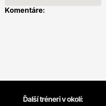
Komentáre:
Ďalší tréneri v okolí: